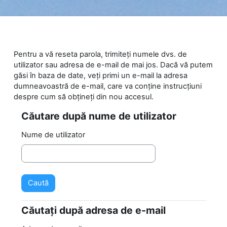
Salt la conţinutul principal
Pentru a vă reseta parola, trimiteți numele dvs. de
utilizator sau adresa de e-mail de mai jos. Dacă vă putem
găsi în baza de date, veți primi un e-mail la adresa
dumneavoastră de e-mail, care va conține instrucțiuni
despre cum să obțineți din nou accesul.
Căutare după nume de utilizator
Căutare după nume de utilizator
Nume de utilizator
Căutați după adresa de e-mail
Căutați după adresa de e-mail