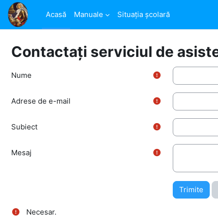
Salt la conţinutul principal
Acasă
Manuale
Situația școlară
Contactați serviciul de asist
Nume
Adrese de e-mail
Subiect
Mesaj
Necesar.