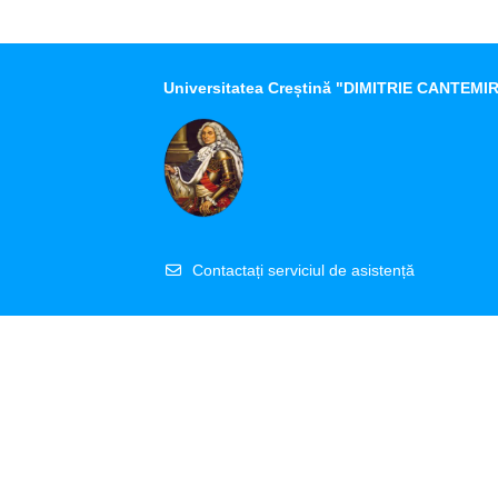
Universitatea Creștină
"DIMITRIE CANTEMIR
Contactați serviciul de asistență