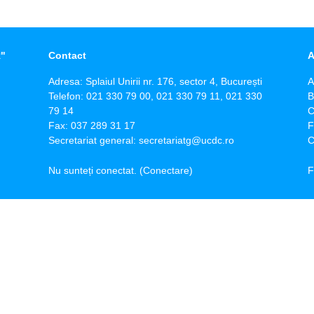
"
Contact
A
Adresa: Splaiul Unirii nr. 176, sector 4, București
A
Telefon: 021 330 79 00, 021 330 79 11, 021 330
B
79 14
C
Fax: 037 289 31 17
F
Secretariat general: secretariatg@ucdc.ro
C
Nu sunteți conectat. (
Conectare
)
F