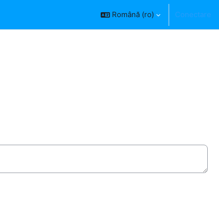
Română ‎(ro)‎
Conectare