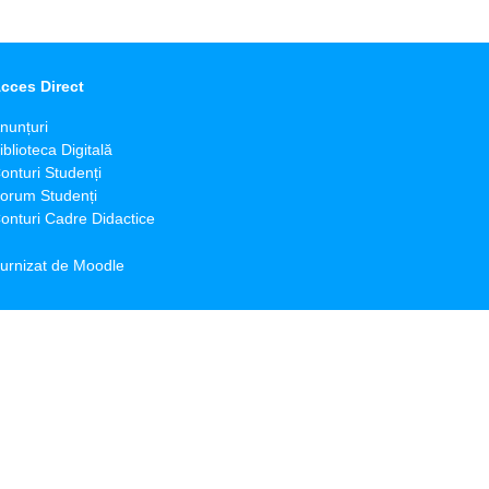
cces Direct
nunțuri
iblioteca Digitală
onturi Studenți
orum Studenți
onturi Cadre Didactice
urnizat de
Moodle